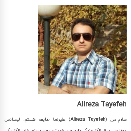
Alireza Tayefeh
سلام.من (
Alireza Tayefeh
) علیرضا طایفه هستم. لیسانس
مهندسی برق الکترونیک دارم.
من همیشه به سیستم های الکتریکی