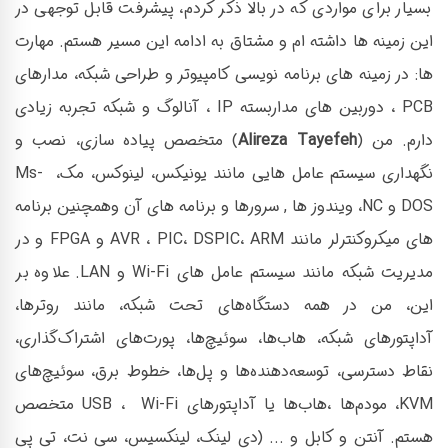
بسیار برای مواردی که در بالا ذکر کردم، پیشرفت قابل توجهی در
این زمینه ها داشته ام و مشتاق به ادامه این مسیر هستم. مهارت
ها: در زمینه های برنامه نویسی کامپیوتر و طراحی شبکه، مدارهای
PCB ، دوربین های مداربسته IP ، آنالوگ و شبکه تجربه زیادی
دارم. من (
Alireza Tayefeh
) متخصص پیاده سازی، نصب و
نگهداری سیستم عامل هایی مانند یونیکس، لینوکس، مک، Ms-
DOS و NC، ویندوز ها , سرورها و برنامه های آن وهمچنین برنامه
های میکروکنترلر مانند AVR ، PIC، DSPIC، ARM و FPGA و در
مدیریت شبکه مانند سیستم عامل های Wi-Fi و LAN. علاوه بر
این، من در همه دستگاه‌های تحت شبکه، مانند روترها،
آداپتورهای شبکه، هاب‌ها، سوئیچ‌ها، پورت‌های اشتراک‌گذاری،
نقاط دسترسی، توسعه‌دهنده‌ها و پل‌ها، خطوط برق، سوئیچ‌های
KVM، مودم‌ها ،هاب‌ها یا آداپتورهای USB ، Wi-Fi متخصص
هستم. آنتن و کابل و ... (دی لینک، لینکسیس، سی نت، تی پی