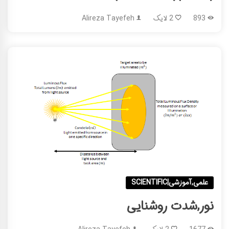
893
2 لایک
Alireza Tayefeh
علمی,آموزشی|SCIENTIFIC
نور,شدت روشنایی