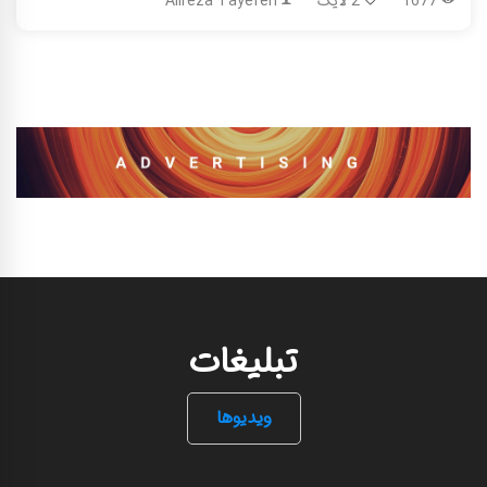
1677
2 لایک
Alireza Tayefeh
تبلیغات
ویدیوها